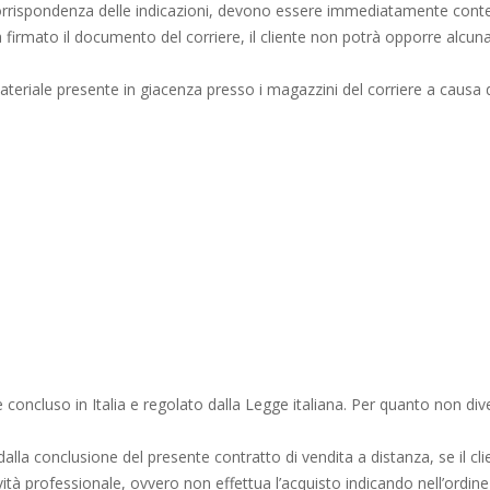
a corrispondenza delle indicazioni, devono essere immediatamente c
firmato il documento del corriere, il cliente non potrà opporre alcuna 
materiale presente in giacenza presso i magazzini del corriere a causa d
ende concluso in Italia e regolato dalla Legge italiana. Per quanto non di
ti dalla conclusione del presente contratto di vendita a distanza, se il
tività professionale, ovvero non effettua l’acquisto indicando nell’ordin