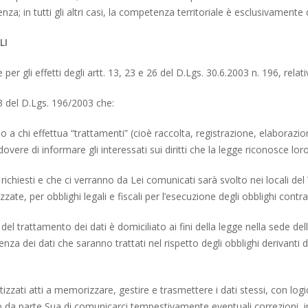
za; in tutti gli altri casi, la competenza territoriale è esclusivamente
LI
r gli effetti degli artt. 13, 23 e 26 del D.Lgs. 30.6.2003 n. 196, relati
 13 del D.Lgs. 196/2003 che:
po a chi effettua “trattamenti” (cioè raccolta, registrazione, elaborazi
l dovere di informare gli interessati sui diritti che la legge riconosce lo
ichiesti e che ci verranno da Lei comunicati sarà svolto nei locali del V
ate, per obblighi legali e fiscali per l’esecuzione degli obblighi contrat
 del trattamento dei dati è domiciliato ai fini della legge nella sede dell
cenza dei dati che saranno trattati nel rispetto degli obblighi derivanti 
zzati atti a memorizzare, gestire e trasmettere i dati stessi, con logi
o da parte Sua di comunicarci tempestivamente eventuali correzioni, i