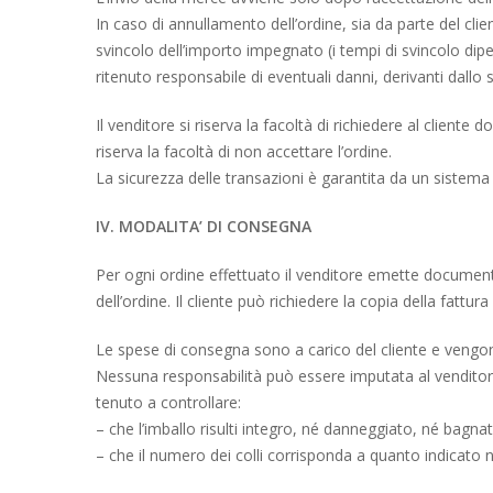
In caso di annullamento dell’ordine, sia da parte del cli
svincolo dell’importo impegnato (i tempi di svincolo di
ritenuto responsabile di eventuali danni, derivanti dall
Il venditore si riserva la facoltà di richiedere al cliente
riserva la facoltà di non accettare l’ordine.
La sicurezza delle transazioni è garantita da un sistema di 
IV. MODALITA’ DI CONSEGNA
Per ogni ordine effettuato il venditore emette documento 
dell’ordine. Il cliente può richiedere la copia della fattur
Le spese di consegna sono a carico del cliente e vengono
Nessuna responsabilità può essere imputata al venditore 
tenuto a controllare:
– che l’imballo risulti integro, né danneggiato, né bagn
– che il numero dei colli corrisponda a quanto indicato 