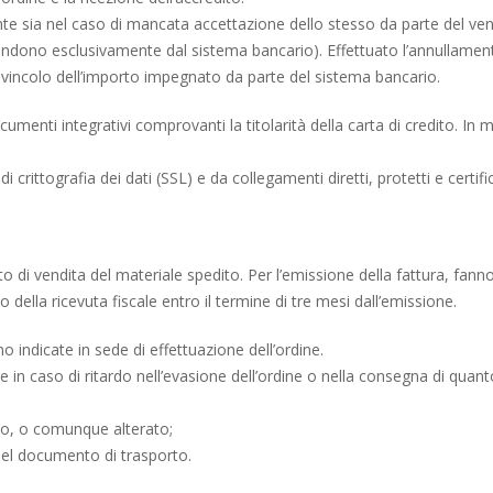
ente sia nel caso di mancata accettazione dello stesso da parte del ven
pendono esclusivamente dal sistema bancario). Effettuato l’annullament
o svincolo dell’importo impegnato da parte del sistema bancario.
 documenti integrativi comprovanti la titolarità della carta di credito. 
crittografia dei dati (SSL) e da collegamenti diretti, protetti e certific
di vendita del materiale spedito. Per l’emissione della fattura, fanno f
a o della ricevuta fiscale entro il termine di tre mesi dall’emissione.
 indicate in sede di effettuazione dell’ordine.
in caso di ritardo nell’evasione dell’ordine o nella consegna di quan
ato, o comunque alterato;
nel documento di trasporto.