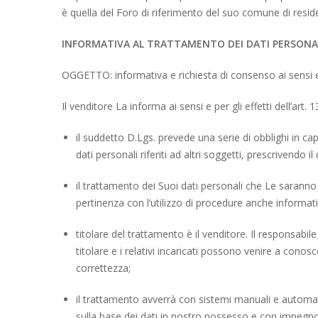
è quella del Foro di riferimento del suo comune di residen
INFORMATIVA AL TRATTAMENTO DEI DATI PERSONA
OGGETTO: informativa e richiesta di consenso ai sensi e pe
Il venditore La informa ai sensi e per gli effetti dell’art.
il suddetto D.Lgs. prevede una serie di obblighi in ca
dati personali riferiti ad altri soggetti, prescrivendo i
il trattamento dei Suoi dati personali che Le saranno r
pertinenza con l’utilizzo di procedure anche informatizz
titolare del trattamento è il venditore. Il responsabile
titolare e i relativi incaricati possono venire a conos
correttezza;
il trattamento avverrà con sistemi manuali e automati
sulla base dei dati in nostro possesso e con impegn