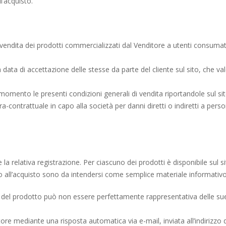
l’acquisto.
 vendita dei prodotti commercializzati dal Venditore a utenti consumator
data di accettazione delle stesse da parte del cliente sul sito, che vale a
i momento le presenti condizioni generali di vendita riportandole sul sit
ra-contrattuale in capo alla società per danni diretti o indiretti a pe
e la relativa registrazione. Per ciascuno dei prodotti è disponibile sul 
to all’acquisto sono da intendersi come semplice materiale informativ
 del prodotto può non essere perfettamente rappresentativa delle sue c
tore mediante una risposta automatica via e-mail, inviata all’indirizz