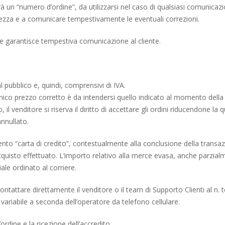
 un “numero d’ordine”, da utilizzarsi nel caso di qualsiasi comunicazion
ettezza e a comunicare tempestivamente le eventuali correzioni.
re garantisce tempestiva comunicazione al cliente.
al pubblico e, quindi, comprensivi di IVA.
unico prezzo corretto è da intendersi quello indicato al momento della
 il venditore si riserva il diritto di accettare gli ordini riducendone 
annullato.
to “carta di credito”, contestualmente alla conclusione della transazi
acquisto effettuato. L’importo relativo alla merce evasa, anche parzial
ale ordinato al corriere.
ntattare direttamente il venditore o il team di Supporto Clienti al n.
variabile a seconda dell’operatore da telefono cellulare.
ordine e la ricezione dell’accredito.