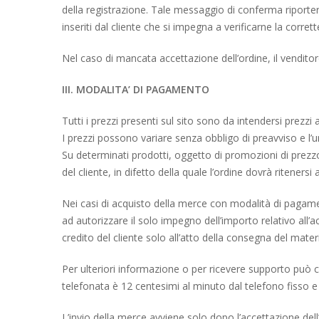
della registrazione. Tale messaggio di conferma riporterà
inseriti dal cliente che si impegna a verificarne la corr
Nel caso di mancata accettazione dell’ordine, il vendito
III. MODALITA’ DI PAGAMENTO
Tutti i prezzi presenti sul sito sono da intendersi prezzi 
I prezzi possono variare senza obbligo di preavviso e l’
Su determinati prodotti, oggetto di promozioni di prezzo,
del cliente, in difetto della quale l’ordine dovrà ritenersi 
Nei casi di acquisto della merce con modalità di pagamen
ad autorizzare il solo impegno dell’importo relativo all’
credito del cliente solo all’atto della consegna del materi
Per ulteriori informazione o per ricevere supporto può co
telefonata è 12 centesimi al minuto dal telefono fisso e 
L’invio della merce avviene solo dopo l’accettazione dell’