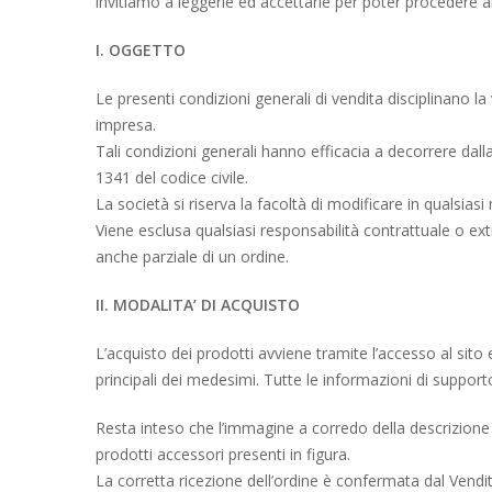
invitiamo a leggerle ed accettarle per poter procedere al
I. OGGETTO
Le presenti condizioni generali di vendita disciplinano la
impresa.
Tali condizioni generali hanno efficacia a decorrere dalla 
1341 del codice civile.
La società si riserva la facoltà di modificare in qualsias
Viene esclusa qualsiasi responsabilità contrattuale o ext
anche parziale di un ordine.
II. MODALITA’ DI ACQUISTO
L’acquisto dei prodotti avviene tramite l’accesso al sito 
principali dei medesimi. Tutte le informazioni di suppor
Resta inteso che l’immagine a corredo della descrizione
prodotti accessori presenti in figura.
La corretta ricezione dell’ordine è confermata dal Vendi