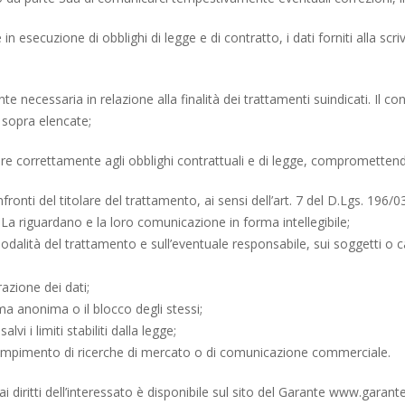
in esecuzione di obblighi di legge e di contratto, i dati forniti alla s
e necessaria in relazione alla finalità dei trattamenti suindicati. Il c
à sopra elencate;
iere correttamente agli obblighi contrattuali e di legge, compromettend
ronti del titolare del trattamento, ai sensi dell’art. 7 del D.Lgs. 196/03,
La riguardano e la loro comunicazione in forma intellegibile;
 modalità del trattamento e sull’eventuale responsabile, sui soggetti o c
razione dei dati;
ma anonima o il blocco degli stessi;
vi i limiti stabiliti dalla legge;
il compimento di ricerche di mercato o di comunicazione commerciale.
i diritti dell’interessato è disponibile sul sito del Garante
www.garantep