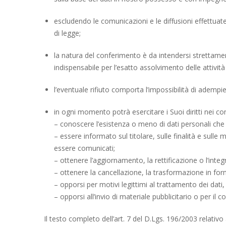
escludendo le comunicazioni e le diffusioni effettuate 
di legge;
la natura del conferimento è da intendersi strettament
indispensabile per l’esatto assolvimento delle attivit
l’eventuale rifiuto comporta l’impossibilità di ademp
in ogni momento potrà esercitare i Suoi diritti nei conf
– conoscere l’esistenza o meno di dati personali che 
– essere informato sul titolare, sulle finalità e sulle
essere comunicati;
– ottenere l’aggiornamento, la rettificazione o l’integ
– ottenere la cancellazione, la trasformazione in for
– opporsi per motivi legittimi al trattamento dei dati, sal
– opporsi all’invio di materiale pubblicitario o per 
Il testo completo dell’art. 7 del D.Lgs. 196/2003 relativo a