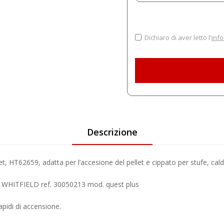
Dichiaro di aver letto l'
info
Descrizione
et, HT62659, adatta per l’accesione del pellet e cippato per stufe, calda
HITFIELD ref. 30050213 mod. quest plus
apidi di accensione.