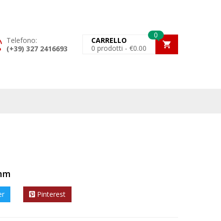
0
Telefono:
CARRELLO
0
prodotti -
€
0.00
(+39) 327 2416693
3mm
er
Pinterest