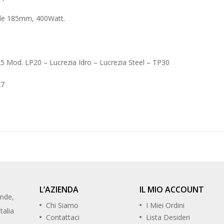
ale 185mm, 400Watt.
od. LP20 – Lucrezia Idro – Lucrezia Steel – TP30
27
L’AZIENDA
IL MIO ACCOUNT
ande,
Chi Siamo
I Miei Ordini
talia
Contattaci
Lista Desideri