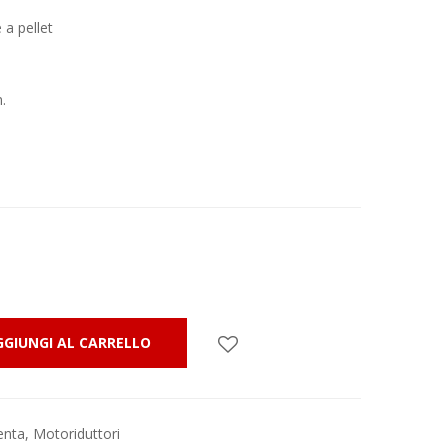
 a pellet
.
GGIUNGI AL CARRELLO
enta
,
Motoriduttori