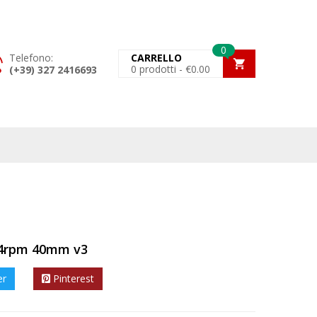
0
Telefono:
CARRELLO
0
prodotti -
€
0.00
(+39) 327 2416693
 4rpm 40mm v3
er
Pinterest