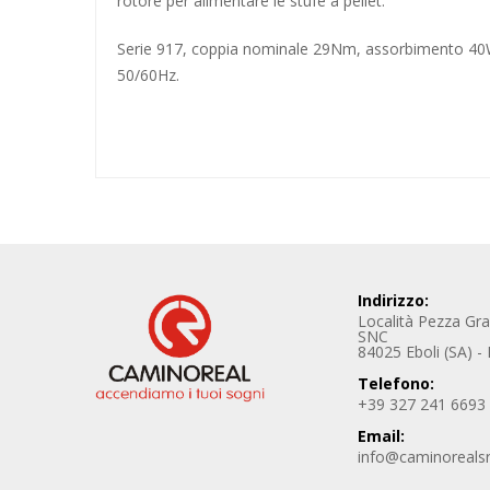
rotore per alimentare le stufe a pellet.
Serie 917, coppia nominale 29Nm, assorbimento 40W
50/60Hz.
Indirizzo:
Località Pezza Gr
SNC
84025 Eboli (SA) - I
Telefono:
+39 327 241 6693
Email:
info@caminoreals