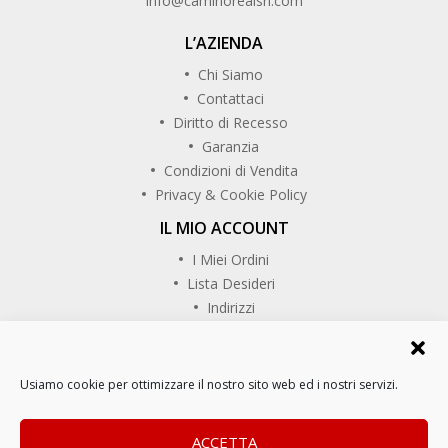
info@caminorealsrl.com
L’AZIENDA
Chi Siamo
Contattaci
Diritto di Recesso
Garanzia
Condizioni di Vendita
Privacy & Cookie Policy
IL MIO ACCOUNT
I Miei Ordini
Lista Desideri
Indirizzi
SEGUICI SU
Usiamo cookie per ottimizzare il nostro sito web ed i nostri servizi.
Copyrights © CaminoReal. Tutti i diritti riservati.
ACCETTA