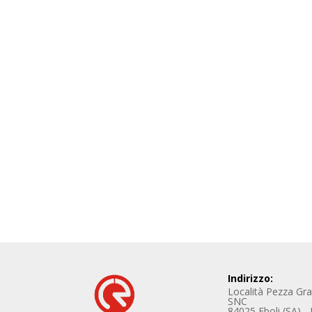
Indirizzo:
Località Pezza Gr
SNC
84025 Eboli (SA) - I