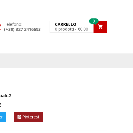
0
Telefono:
CARRELLO
0
prodotti -
€
0.00
(+39) 327 2416693
iali-2
2
er
Pinterest