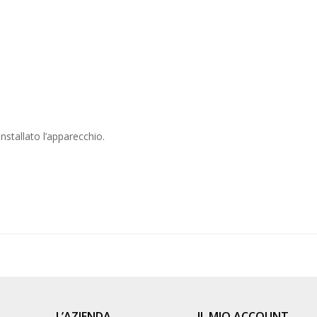
nstallato l’apparecchio.
L’AZIENDA
IL MIO ACCOUNT