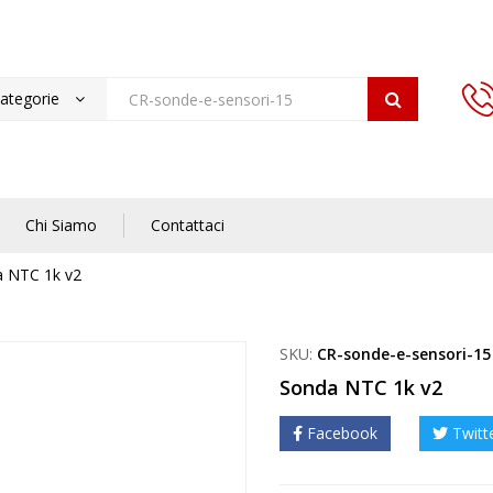
categorie
Chi Siamo
Contattaci
 NTC 1k v2
SKU:
CR-sonde-e-sensori-15
Sonda NTC 1k v2
Facebook
Twitt