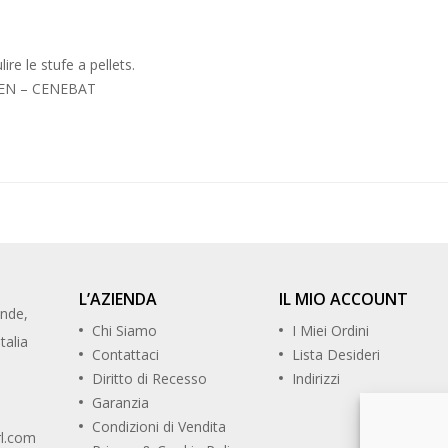
ire le stufe a pellets.
CEN – CENEBAT
L’AZIENDA
IL MIO ACCOUNT
ande,
Chi Siamo
I Miei Ordini
talia
Contattaci
Lista Desideri
Diritto di Recesso
Indirizzi
Garanzia
Condizioni di Vendita
rl.com