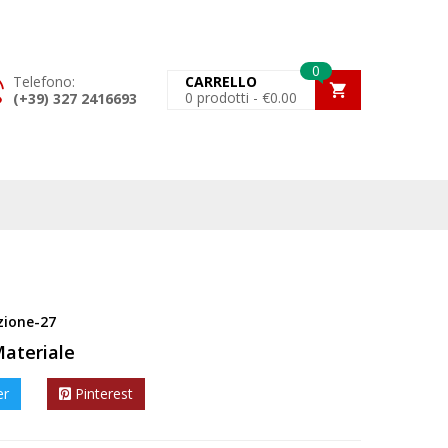
0
Telefono:
CARRELLO
0
prodotti -
€
0.00
(+39) 327 2416693
zione-27
Materiale
er
Pinterest