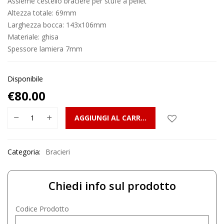
Assieme cestello braciere per stufe a pellet
Altezza totale: 69mm
Larghezza bocca: 143x106mm
Materiale: ghisa
Spessore lamiera 7mm
Disponibile
€
80.00
AGGIUNGI AL CARRELLO
Categoria:
Bracieri
Chiedi info sul prodotto
Codice Prodotto