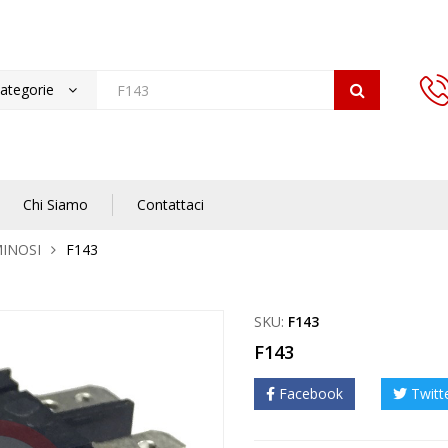
categorie
Chi Siamo
Contattaci
INOSI
F143
SKU:
F143
F143
Facebook
Twitt