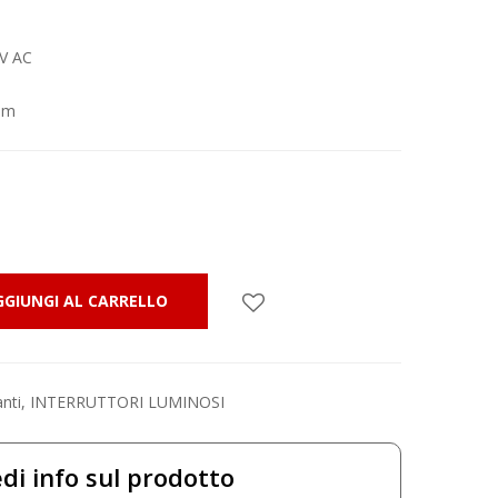
o
 V AC
mm
GGIUNGI AL CARRELLO
anti
,
INTERRUTTORI LUMINOSI
di info sul prodotto