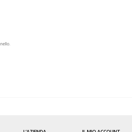
nello.
L’AZIENDA
IL MIO ACCOUNT