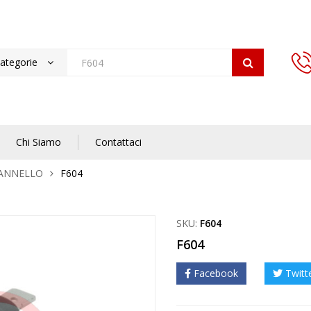
categorie
Chi Siamo
Contattaci
PANNELLO
F604
SKU:
F604
F604
Facebook
Twitt