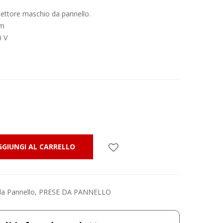
nettore maschio da pannello.
mm
0 V
GGIUNGI AL CARRELLO
da Pannello
,
PRESE DA PANNELLO