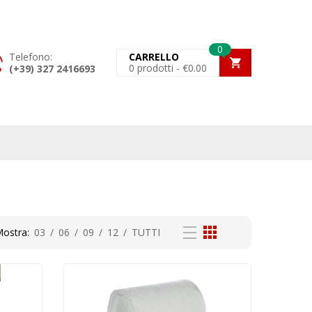
0
Telefono:
CARRELLO
0
prodotti -
€
0.00
(+39) 327 2416693
ostra:
03
/
06
/
09
/
12
/
TUTTI