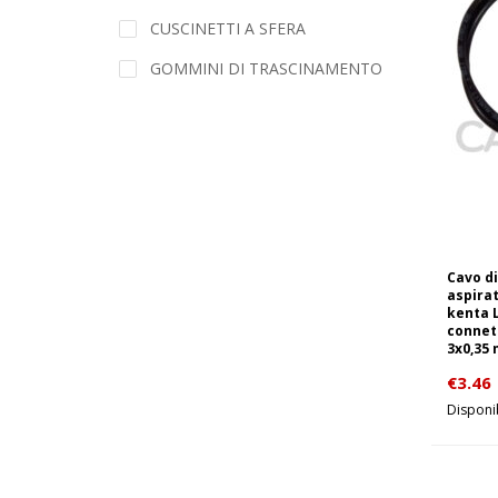
CUSCINETTI A SFERA
GOMMINI DI TRASCINAMENTO
Cavo d
aspira
kenta 
connet
3x0,35
€
3.46
Disponib