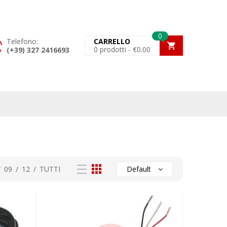
0
Telefono:
CARRELLO
0
prodotti -
€
0.00
(+39) 327 2416693
/
09
/
12
/
TUTTI
Default