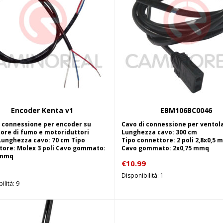
Encoder Kenta v1
EBM106BC0046
Aggiungi al carrello
Aggiungi al carrel
i connessione per encoder su
Cavo di connessione per ventola
tore di fumo e motoriduttori
Lunghezza cavo: 300 cm
Lunghezza cavo: 70 cm Tipo
Tipo connettore: 2 poli 2,8x0,5 
tore: Molex 3 poli Cavo gommato:
Cavo gommato: 2x0,75 mmq
 mmq
€
10.99
Disponibilità: 1
ilità: 9