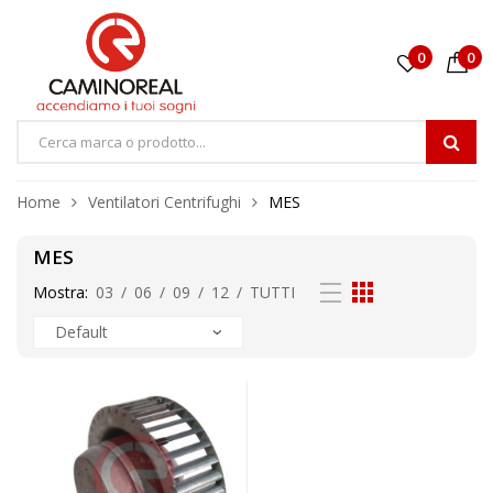
0
0
Home
Ventilatori Centrifughi
MES
MES
Mostra:
03
/
06
/
09
/
12
/
TUTTI