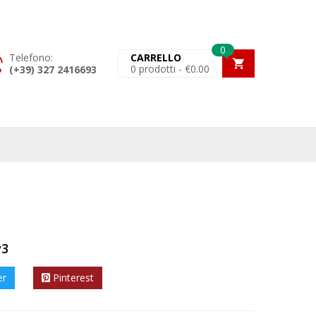
0
Telefono:
CARRELLO
0
prodotti -
€
0.00
(+39) 327 2416693
v3
er
Pinterest