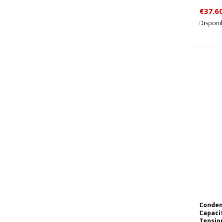
€
37.6
Disponib
Conden
Capaci
Tension