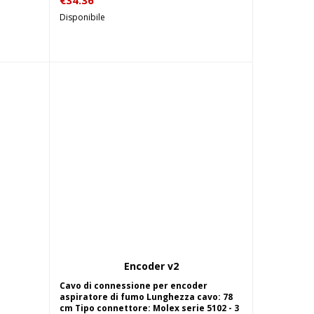
€
34.36
Disponibile
Encoder v2
lo
Aggiungi al carrello
Cavo di connessione per encoder
aspiratore di fumo Lunghezza cavo: 78
cm Tipo connettore: Molex serie 5102 - 3