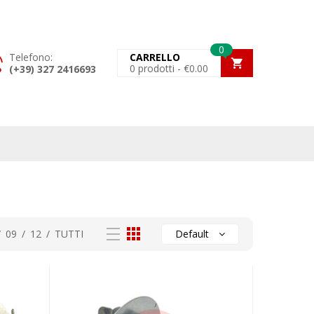
0
Telefono:
CARRELLO
0
prodotti -
€
0.00
(+39) 327 2416693
/
09
/
12
/
TUTTI
Default