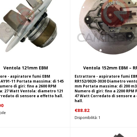
Ventola 121mm EBM
Ventola 152mm EBM – R
Aggiungi al carrello
Aggiungi al carrel
ore - aspiratore fumi EBM
Estrattore - aspiratore fumi EB
-AY91-11 Portata massima: di 145
RR152/0020-3030 Diametro vento
mero di giri: fino a 2600 RPM
mm Portata massima: di 200 m3
a: 27 Watt Ventola: diametro 121
Numero di giri: fino a 2200 RPM 
edato di sensore a effetto hall.
47 Watt Corredato di sensore a 
hall.
00
€
88.82
bile
Disponibilità: 1