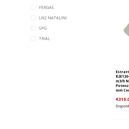
FERGAS
LN2 NATALINI
SPG
TRIAL
Estratt
R2E120
m3/h Nu
Potenz
mm Corr
€
310.
Disponi