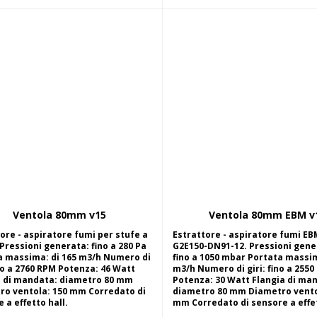
Ventola 80mm v15
Ventola 80mm EBM v
Aggiungi al carrello
Aggiungi al carrel
ore - aspiratore fumi per stufe a
Estrattore - aspiratore fumi EB
 Pressioni generata: fino a 280 Pa
G2E150-DN91-12. Pressioni gene
a massima: di 165 m3/h Numero di
fino a 1050 mbar Portata massim
ino a 2760 RPM Potenza: 46 Watt
m3/h Numero di giri: fino a 255
a di mandata: diametro 80 mm
Potenza: 30 Watt Flangia di ma
ro ventola: 150 mm Corredato di
diametro 80 mm Diametro vento
 a effetto hall.
mm Corredato di sensore a effet