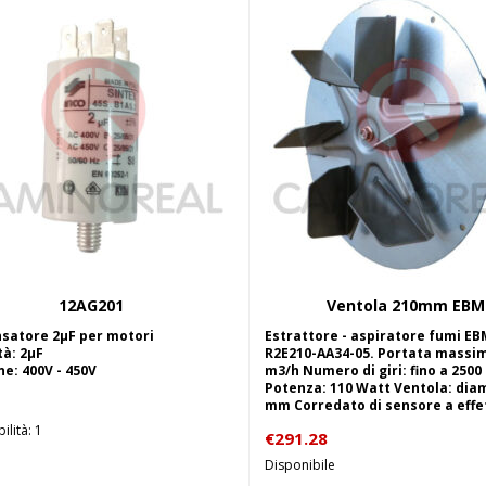
12AG201
Ventola 210mm EBM
Aggiungi al carrello
Aggiungi al carrel
satore 2µF per motori
Estrattore - aspiratore fumi EB
tà: 2µF
R2E210-AA34-05. Portata massim
e: 400V - 450V
m3/h Numero di giri: fino a 250
Potenza: 110 Watt Ventola: dia
mm Corredato di sensore a effet
ilità: 1
€
291.28
Disponibile