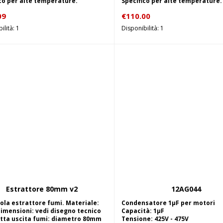
co per alte temperature.
Specifico per alte temperature.
09
€
110.00
ilità: 1
Disponibilità: 1
Estrattore 80mm v2
12AG044
Aggiungi al carrello
Aggiungi al carrel
ola estrattore fumi. Materiale:
Condensatore 1µF per motori
imensioni: vedi disegno tecnico
Capacità: 1µF
tta uscita fumi: diametro 80mm
Tensione: 425V - 475V