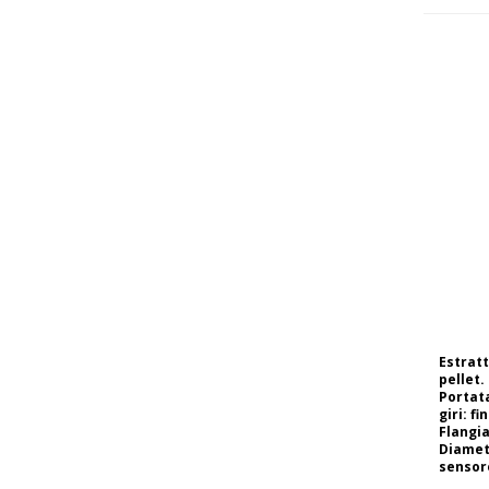
Estratt
pellet.
Portat
giri: f
Flangi
Diamet
sensore