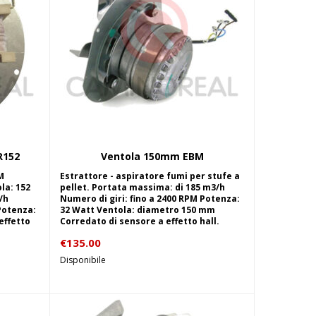
R152
Ventola 150mm EBM
lo
Aggiungi al carrello
M
Estrattore - aspiratore fumi per stufe a
la: 152
pellet. Portata massima: di 185 m3/h
/h
Numero di giri: fino a 2400 RPM Potenza:
Potenza:
32 Watt Ventola: diametro 150 mm
effetto
Corredato di sensore a effetto hall.
€
135.00
Disponibile