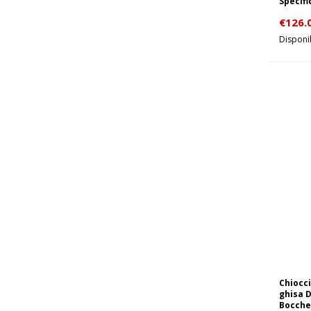
Specifi
€
126.
Disponib
Chiocci
ghisa D
Bocche