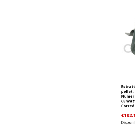
Estratt
pellet.
Numero 
68 Wat
Correda
€
192.
Disponi