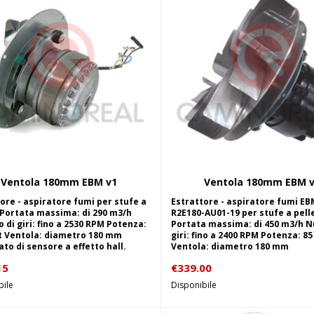
Ventola 180mm EBM v1
Ventola 180mm EBM 
Aggiungi al carrello
Aggiungi al carrel
ore - aspiratore fumi per stufe a
Estrattore - aspiratore fumi EB
 Portata massima: di 290 m3/h
R2E180-AU01-19 per stufe a pelle
di giri: fino a 2530 RPM Potenza:
Portata massima: di 450 m3/h 
t Ventola: diametro 180 mm
giri: fino a 2400 RPM Potenza: 8
to di sensore a effetto hall.
Ventola: diametro 180 mm
15
€
339.00
bile
Disponibile