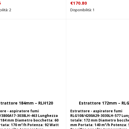
5
€
170.80
ilità: 2
Disponibilità: 1
strattore 184mm – RLH120
Estrattore 172mm – RL
Aggiungi al carrello
Aggiungi al carrel
ore - aspiratore fumi
Estrattore - aspiratore fumi
/3800A17-3038LH-463 Lunghezza
RLG108/4200A29-3030LH-577 Lu
: 184 mm Diametro bocchetta: 60
totale: 172 mm Diametro bocche
tata: 170 m³/h Potenza: 92 Watt
mm Portata: 140 m³/h Potenza: 