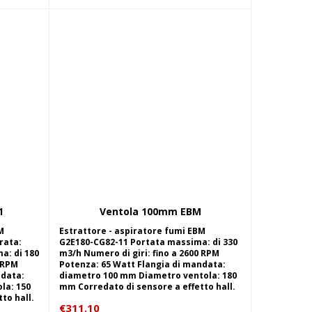
1
Ventola 100mm EBM
lo
Aggiungi al carrello
M
Estrattore - aspiratore fumi EBM
rata:
G2E180-CG82-11 Portata massima: di 330
a: di 180
m3/h Numero di giri: fino a 2600 RPM
0 RPM
Potenza: 65 Watt Flangia di mandata:
ndata:
diametro 100 mm Diametro ventola: 180
la: 150
mm Corredato di sensore a effetto hall.
to hall.
€
311.10