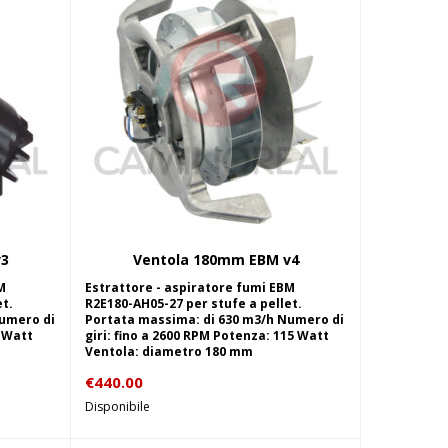
v3
Ventola 180mm EBM v4
lo
Aggiungi al carrello
M
Estrattore - aspiratore fumi EBM
t.
R2E180-AH05-27 per stufe a pellet.
Numero di
Portata massima: di 630 m3/h Numero di
5 Watt
giri: fino a 2600 RPM Potenza: 115 Watt
Ventola: diametro 180 mm
€
440.00
Disponibile