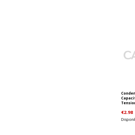
Conden
Capaci
Tension
€
2.98
Disponib