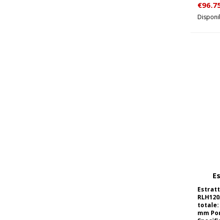
€
96.7
Disponib
E
Estratt
RLH120
totale
mm Por