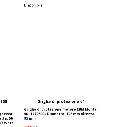
Disponibile
G108
Griglia di protezione v1
lo
Aggiungi al carrello
Griglia di protezione motore EBM Monta
nghezza
su: 14706004 Diametro: 128 mm Altezza:
tta: 56
95 mm
57 Watt