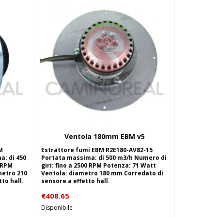
Ventola 180mm EBM v5
lo
Aggiungi al carrello
M
Estrattore fumi EBM R2E180-AV82-15
a: di 450
Portata massima: di 500 m3/h Numero di
0 RPM
giri: fino a 2500 RPM Potenza: 71 Watt
metro 210
Ventola: diametro 180 mm Corredato di
to hall.
sensore a effetto hall.
€
408.65
Disponibile