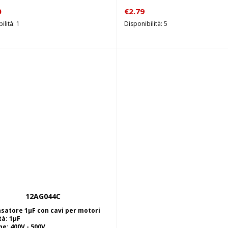
0
€
2.79
ilità: 1
Disponibilità: 5
12AG044C
Aggiungi al carrello
satore 1µF con cavi per motori
tà: 1µF
e: 400V - 500V