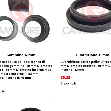
Gommino 40mm
Guarnizione 10mm
Aggiungi al carrello
Aggiungi al carrel
to caduta pellet a tronco di
Guarnizione carico pellet Altezz
ltezza gommino: 40 mm Diametro
mm Diametro esterno: 50 mm D
 r: 44 mm Diametro interno r: 38
interno: 42 mm
metro esterno R: 52 mm
€
5.25
ro interno R: 46 mm
Disponibile
bile