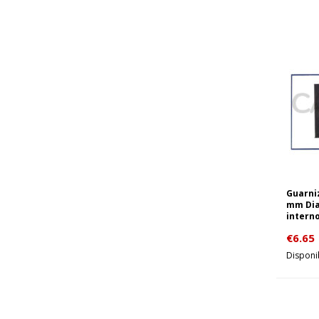
Guarniz
mm Dia
intern
€
6.65
Disponi