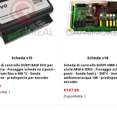
Scheda v15
Scheda v18
Scegli
Aggiungi al carrel
di controllo DUEPI BASE EVO per
Scheda di controllo DUEPI V8RE-
ria - Fissaggio scheda su 2 punti -
stufe ARIA e IDRO - Fissaggio sc
umi fino a 600 °C - Sonda
punti - Sonda fumi J - 350°C - So
te - predisposta per encoder
ambiente/acqua 10K - predispos
encoder
0
€
107.50
ilità: 1
Disponibilità: 1