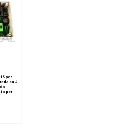
lo
I15 per
heda su 4
nda
ta per