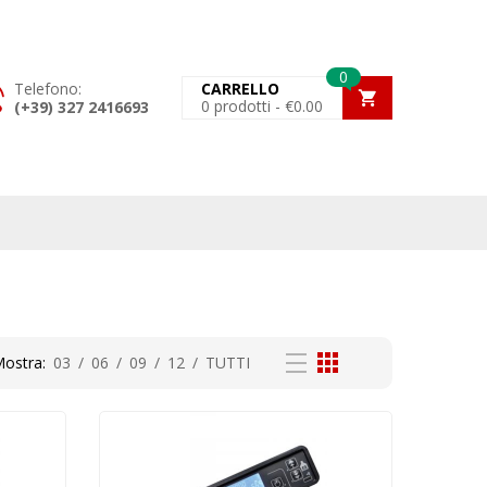
0
Telefono:
CARRELLO
0
prodotti -
€
0.00
(+39) 327 2416693
ostra:
03
/
06
/
09
/
12
/
TUTTI